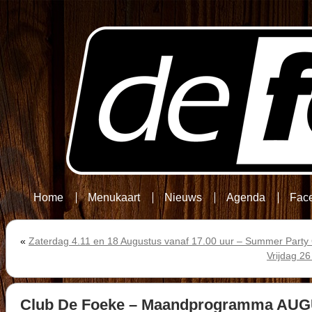
Home
Menukaart
Nieuws
Agenda
Fac
«
Zaterdag 4.11 en 18 Augustus vanaf 17.00 uur – Summer Party
Vrijdag 2
Club De Foeke – Maandprogramma AU