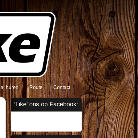
aal huren
Route
Contact
‘Like’ ons op Facebook: