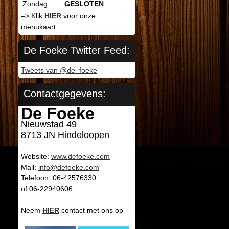
Zondag:
GESLOTEN
–> Klik
HIER
voor onze
menukaart.
De Foeke Twitter Feed:
Tweets van @de_foeke
Contactgegevens:
De Foeke
Nieuwstad 49
8713 JN Hindeloopen
Website:
www.defoeke.com
Mail:
info@defoeke.com
Telefoon: 06-42576330
of 06-22940606
Neem
HIER
contact met ons op