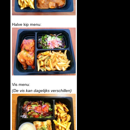
Halve kip menu:
Vis menu:
(De vis kan dagelijks verschillen)