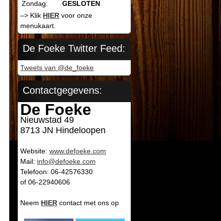
Zondag:
GESLOTEN
–> Klik
HIER
voor onze
menukaart.
De Foeke Twitter Feed:
Tweets van @de_foeke
Contactgegevens:
De Foeke
Nieuwstad 49
8713 JN Hindeloopen
Website:
www.defoeke.com
Mail:
info@defoeke.com
Telefoon: 06-42576330
of 06-22940606
Neem
HIER
contact met ons op