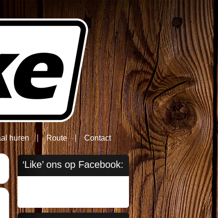
aal huren
Route
Contact
‘Like’ ons op Facebook: