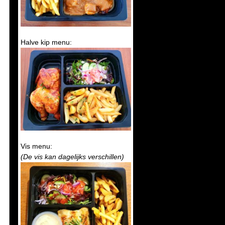
Halve kip menu:
Vis menu:
(De vis kan dagelijks verschillen)