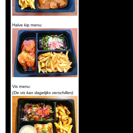
Halve kip menu:
Vis menu:
(De vis kan dagelijks verschillen)