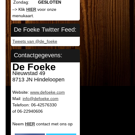
Zondag:
GESLOTEN
–> Klik
HIER
voor onze
menukaart.
De Foeke Twitter Feed:
Tweets van @de_foeke
Contactgegevens:
De Foeke
Nieuwstad 49
8713 JN Hindeloopen
Website:
www.defoeke.com
Mail:
info@defoeke.com
Telefoon: 06-42576330
of 06-22940606
Neem
HIER
contact met ons op