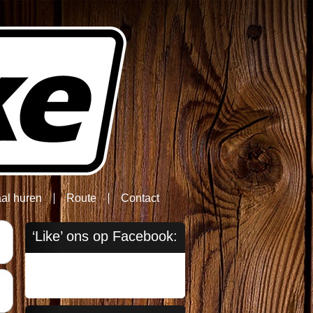
aal huren
Route
Contact
‘Like’ ons op Facebook: