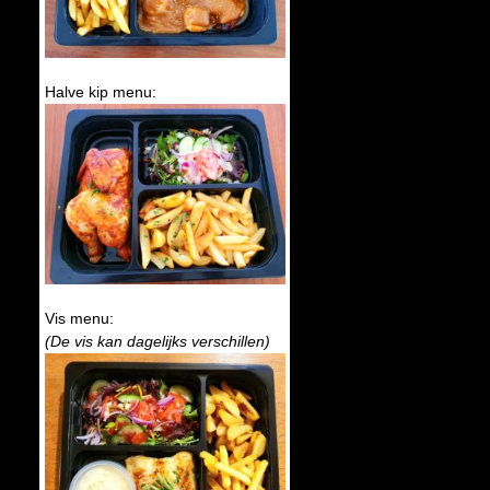
Halve kip menu:
Vis menu:
(De vis kan dagelijks verschillen)