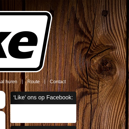
aal huren
Route
Contact
‘Like’ ons op Facebook: