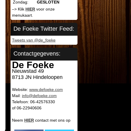
Zondag:
GESLOTEN
–> Klik
HIER
voor onze
menukaart.
De Foeke Twitter Feed:
Tweets van @de_foeke
Contactgegevens:
De Foeke
Nieuwstad 49
8713 JN Hindeloopen
Website:
www.defoeke.com
Mail:
info@defoeke.com
Telefoon: 06-42576330
of 06-22940606
Neem
HIER
contact met ons op