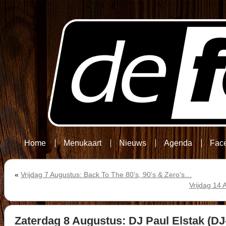
Home
Menukaart
Nieuws
Agenda
Fac
«
Vrijdag 7 Augustus: Back To The 80’s, 90’s & Zero’s…
Vrijdag 14
Zaterdag 8 Augustus: DJ Paul Elstak (DJ