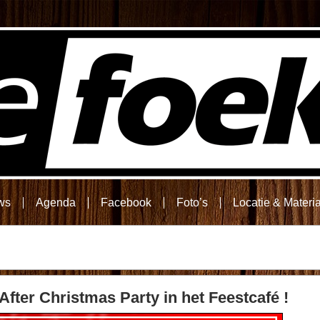
ws
Agenda
Facebook
Foto’s
Locatie & Materi
fter Christmas Party in het Feestcafé !