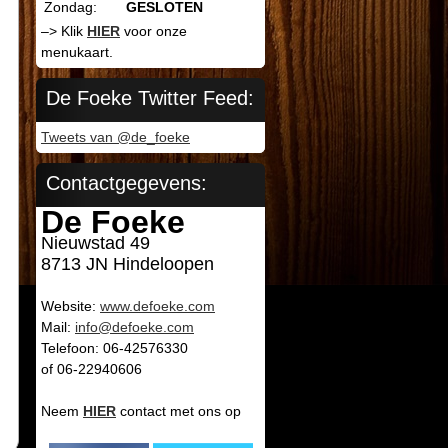
Zondag:
GESLOTEN
–> Klik
HIER
voor onze
menukaart.
De Foeke Twitter Feed:
Tweets van @de_foeke
Contactgegevens:
De Foeke
Nieuwstad 49
8713 JN Hindeloopen
Website:
www.defoeke.com
Mail:
info@defoeke.com
Telefoon: 06-42576330
of 06-22940606
Neem
HIER
contact met ons op