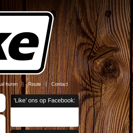
aal huren
Route
Contact
‘Like’ ons op Facebook: