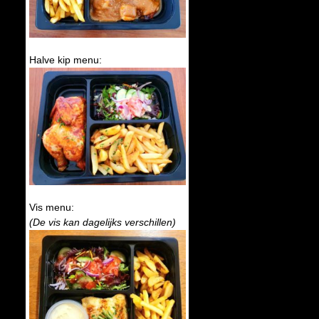
Halve kip menu:
Vis menu:
(De vis kan dagelijks verschillen)