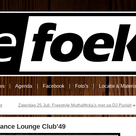
ws
Agenda
Facebook
Foto’s
Locatie & Materi
st
Zaterdag 25 Juli: Freestyle Muthaf#cka’s met oa DJ Punish
»
 Dance Lounge Club’49