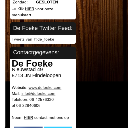
Zondag:
GESLOTEN
–> Klik
HIER
voor onze
menukaart.
De Foeke Twitter Feed:
Tweets van @de_foeke
Contactgegevens:
De Foeke
Nieuwstad 49
8713 JN Hindeloopen
Website:
www.defoeke.com
Mail:
info@defoeke.com
Telefoon: 06-42576330
of 06-22940606
Neem
HIER
contact met ons op