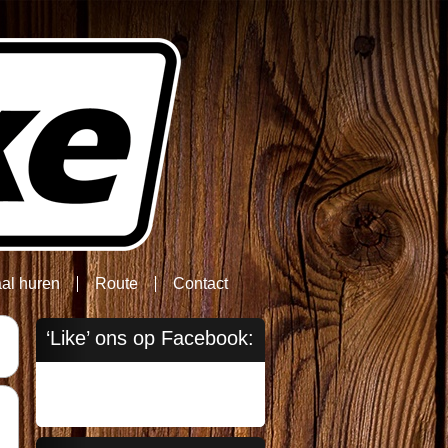
aal huren
Route
Contact
‘Like’ ons op Facebook: