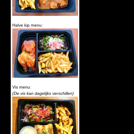
Halve kip menu:
Vis menu:
(De vis kan dagelijks verschillen)