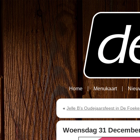
Home
Menukaart
Nieu
«
Jelle B’s Oudejaarsfeest in De Foeke
Woensdag 31 December: