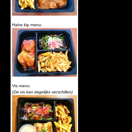
Halve kip menu:
Vis menu:
(De vis kan dagelijks verschillen)