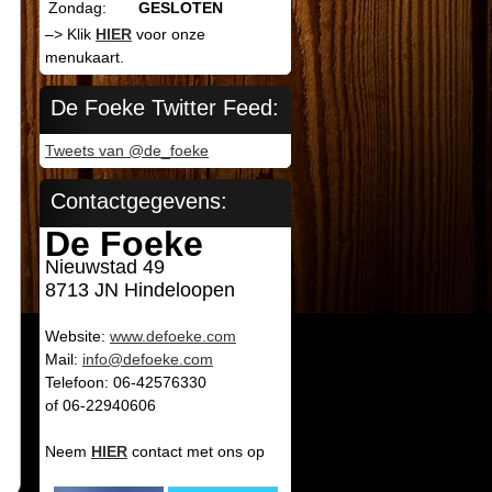
Zondag:
GESLOTEN
–> Klik
HIER
voor onze
menukaart.
De Foeke Twitter Feed:
Tweets van @de_foeke
Contactgegevens:
De Foeke
Nieuwstad 49
8713 JN Hindeloopen
Website:
www.defoeke.com
Mail:
info@defoeke.com
Telefoon: 06-42576330
of 06-22940606
Neem
HIER
contact met ons op