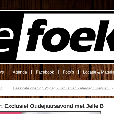
ws
Agenda
Facebook
Foto’s
Locatie & Materi
 !
Feestcafé open op Vrijdag 2 Januari en Zaterdag 3 Januari !
»
 Exclusief Oudejaarsavond met Jelle B