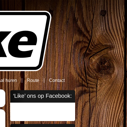
aal huren
Route
Contact
‘Like’ ons op Facebook: