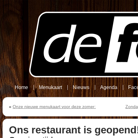
Home
Menukaart
Nieuws
Agenda
Fac
«
Onze nieuwe menukaart voor deze zomer:
Zondag
Ons restaurant is geopend